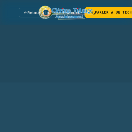
Retour à la page d'accueil
PARLER À UN TECH
VIDANGEUR AGRÉÉ · ANC 972-004-2022